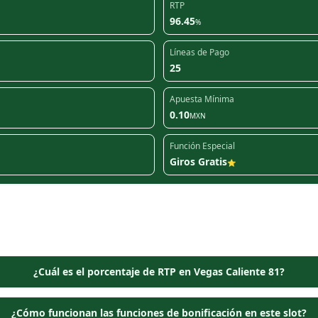
RTP
96.45
%
Líneas de Pago
25
Apuesta Mínima
0.10
MXN
Función Especial
Giros Gratis
⭐
¿Cuál es el porcentaje de RTP en Vegas Caliente 81?
¿Cómo funcionan las funciones de bonificación en este slot?