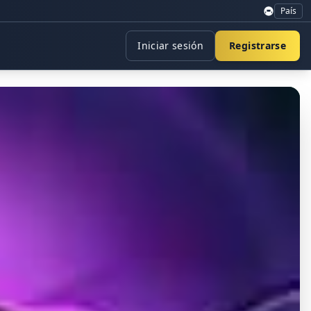
País
Iniciar sesión
Registrarse