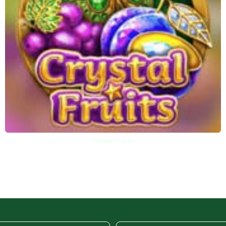
Crystal Fruits