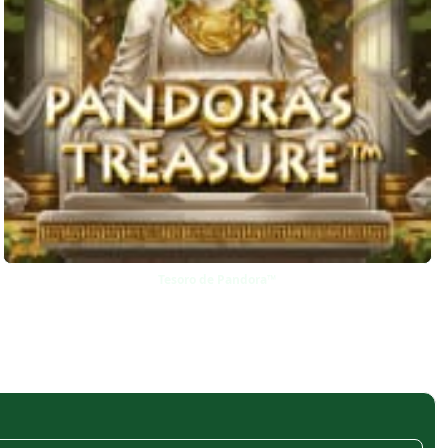
Tesoro de Pandora™