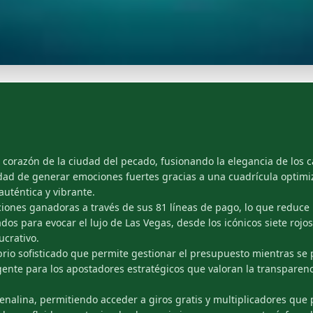
l corazón de la ciudad del pecado, fusionando la elegancia de los
idad de generar emociones fuertes gracias a una cuadrícula optimi
uténtica y vibrante.
nes ganadoras a través de sus 81 líneas de pago, lo que reduce la 
os para evocar el lujo de Las Vegas, desde los icónicos siete roj
ucrativo.
librio sofisticado que permite gestionar el presupuesto mientras se
gente para los apostadores estratégicos que valoran la transparen
drenalina, permitiendo acceder a giros gratis y multiplicadores 