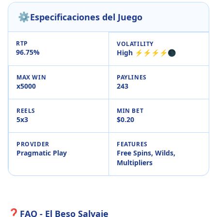
⚙️
Especificaciones del Juego
RTP
VOLATILITY
96.75%
High ⚡⚡⚡⚡🌑
MAX WIN
PAYLINES
x5000
243
REELS
MIN BET
5x3
$0.20
PROVIDER
FEATURES
Pragmatic Play
Free Spins, Wilds,
Multipliers
❓
FAQ - El Beso Salvaje