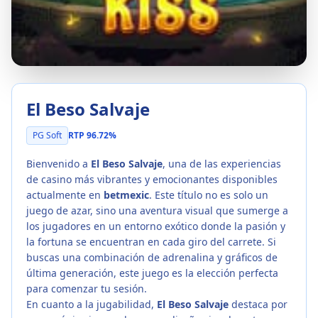
▶
El Beso Salvaje
PG Soft
RTP 96.72%
Bienvenido a
El Beso Salvaje
, una de las experiencias
de casino más vibrantes y emocionantes disponibles
actualmente en
betmexic
. Este título no es solo un
juego de azar, sino una aventura visual que sumerge a
los jugadores en un entorno exótico donde la pasión y
la fortuna se encuentran en cada giro del carrete. Si
buscas una combinación de adrenalina y gráficos de
última generación, este juego es la elección perfecta
para comenzar tu sesión.
En cuanto a la jugabilidad,
El Beso Salvaje
destaca por