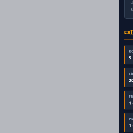
d
g
📜
R
5
LÍ
2
FR
1
P
1 