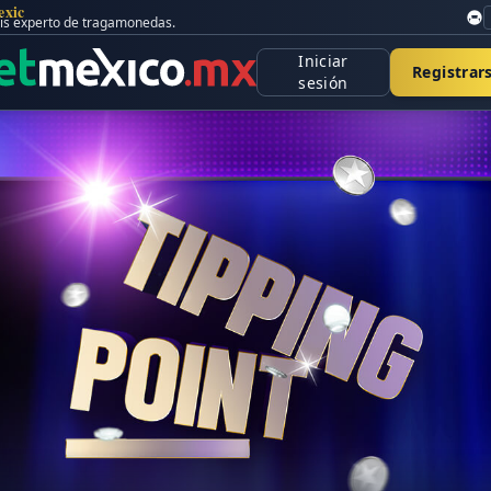
exic
sis experto de tragamonedas.
Iniciar
Registrar
sesión