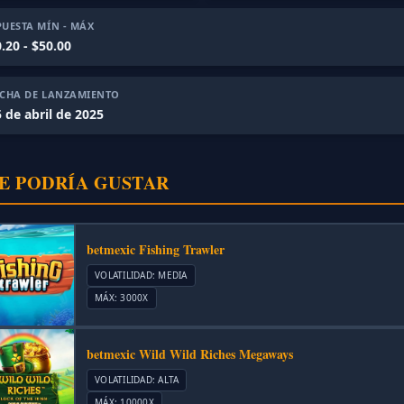
UESTA MÍN - MÁX
.20 - $50.00
ECHA DE LANZAMIENTO
 de abril de 2025
E PODRÍA GUSTAR
betmexic Fishing Trawler
VOLATILIDAD: MEDIA
MÁX: 3000X
betmexic Wild Wild Riches Megaways
VOLATILIDAD: ALTA
MÁX: 10000X