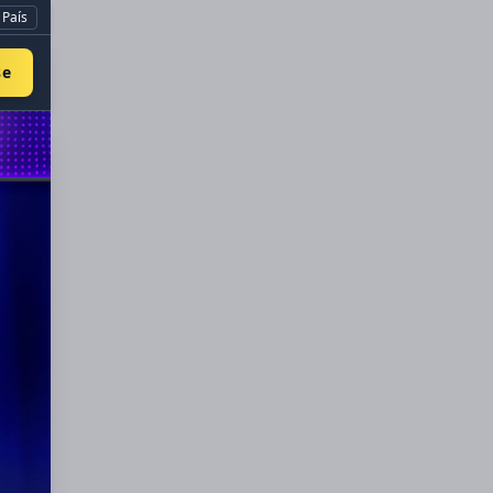
País
se