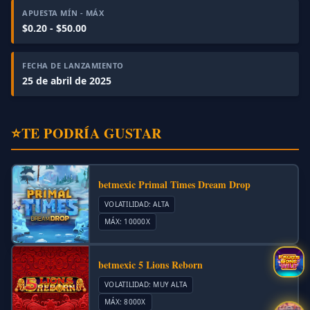
APUESTA MÍN - MÁX
$0.20 - $50.00
FECHA DE LANZAMIENTO
25 de abril de 2025
⭐
TE PODRÍA GUSTAR
betmexic Primal Times Dream Drop
VOLATILIDAD: ALTA
MÁX: 10000X
betmexic 5 Lions Reborn
VOLATILIDAD: MUY ALTA
MÁX: 8000X