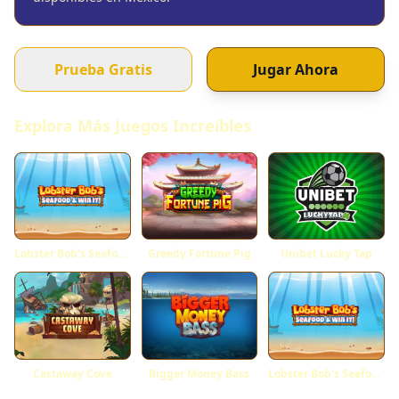
Prueba Gratis
Jugar Ahora
Explora Más Juegos Increíbles
Lobster Bob's Seafood & Win It!
Greedy Fortune Pig
Unibet Lucky Tap
Castaway Cove
Bigger Money Bass
Lobster Bob's Seafood & Win It!