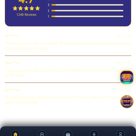
3
⭐⭐⭐⭐⭐
2
1248 Reviews
1
Al***ro
2023-11-15
“Me encantan los efectos visuales de los cristales, es muy emocionante cuando
caen los premios grandes.”
Ma***ia
2023-12-02
“Un juego muy fluido y con buenas probabilidades. Me divierte mucho pasar
el rato aquí.”
Jo***ué
2024-01-10
“La temática de las cavernas está genial y los bonos salen con frecuencia.
¡Muy recomendado!”