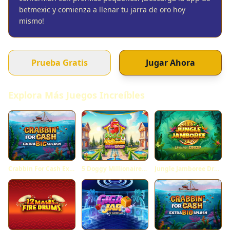
betmexic y comienza a llenar tu jarra de oro hoy
mismo!
Prueba Gratis
Jugar Ahora
Explora Más Juegos Increíbles
Crabbin For Cash Extra Big Splash
5 Doggy Millionaires Dream Drop
Jungle Jamboree Dream Drop