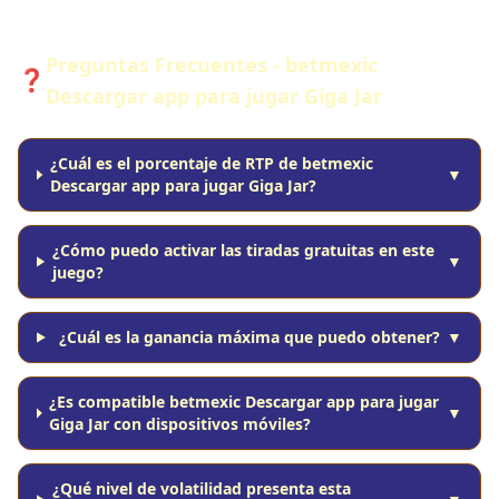
Preguntas Frecuentes - betmexic
❓
Descargar app para jugar Giga Jar
¿Cuál es el porcentaje de RTP de betmexic
▼
Descargar app para jugar Giga Jar?
¿Cómo puedo activar las tiradas gratuitas en este
▼
juego?
¿Cuál es la ganancia máxima que puedo obtener?
▼
¿Es compatible betmexic Descargar app para jugar
▼
Giga Jar con dispositivos móviles?
¿Qué nivel de volatilidad presenta esta