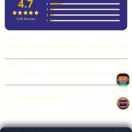
4.7
4
3
⭐⭐⭐⭐⭐
2
1248 Reviews
1
Al***ro
2023-11-15
“Me encantan los efectos visuales de los cristales, es muy emocionante cuando
caen los premios grandes.”
Ma***ia
2023-12-02
“Un juego muy fluido y con buenas probabilidades. Me divierte mucho pasar
el rato aquí.”
Jo***ué
2024-01-10
“La temática de las cavernas está genial y los bonos salen con frecuencia.
¡Muy recomendado!”