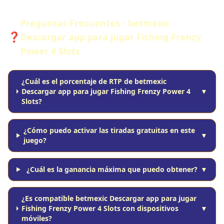
Preguntas Frecuentes - betmexic
❓
Descargar app para jugar Fishing Frenzy
Power 4 Slots
¿Cuál es el porcentaje de RTP de betmexic
Descargar app para jugar Fishing Frenzy Power 4
▼
Slots?
¿Cómo puedo activar las tiradas gratuitas en este
▼
juego?
¿Cuál es la ganancia máxima que puedo obtener?
▼
¿Es compatible betmexic Descargar app para jugar
Fishing Frenzy Power 4 Slots con dispositivos
▼
móviles?