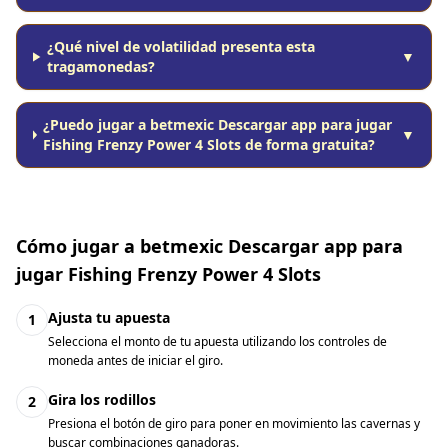
¿Qué nivel de volatilidad presenta esta
▼
tragamonedas?
¿Puedo jugar a betmexic Descargar app para jugar
▼
Fishing Frenzy Power 4 Slots de forma gratuita?
Cómo jugar a betmexic Descargar app para
jugar Fishing Frenzy Power 4 Slots
Ajusta tu apuesta
1
Selecciona el monto de tu apuesta utilizando los controles de
moneda antes de iniciar el giro.
Gira los rodillos
2
Presiona el botón de giro para poner en movimiento las cavernas y
buscar combinaciones ganadoras.