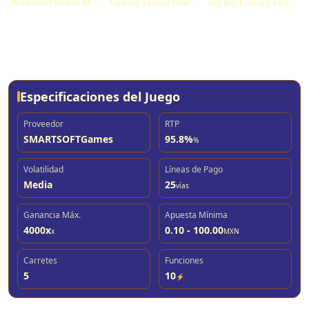
Wild Wild Riches Megaways
Fishing Frenzy Power 4 Slots
Big Big Fishing Fortune
Especificaciones del Juego
Proveedor
RTP
SMARTSOFTGames
95.8%
%
Volatilidad
Líneas de Pago
Media
25
vías
Ganancia Máx.
Apuesta Mínima
4000x
0.10 - 100.00
x
MXN
Carretes
Funciones
5
10
⚡