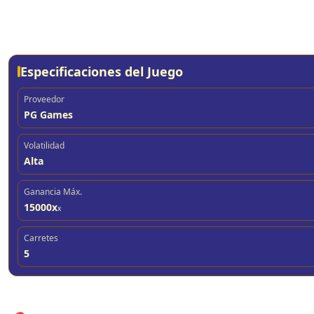
Especificaciones del Juego
Proveedor
PG Games
Volatilidad
Alta
Ganancia Máx.
15000x
x
Carretes
5