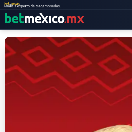
betmexic
Análisis experto de tragamonedas.