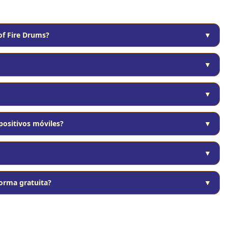
of Fire Drums?
▼
▼
▼
positivos móviles?
▼
▼
orma gratuita?
▼